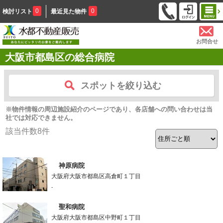
0
0
検討リスト
最近見た物件
お問合せ
大阪市都島区の総合病院
スポットを絞り込む
※物件情報の周辺施設紹介のページであり、各店舗への問い合わせは当
社では対応できません。
該当件数
8
件
神原病院
大阪府大阪市都島区高倉町１丁目
-
聖和病院
大阪府大阪市都島区中野町１丁目