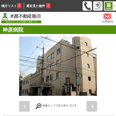
0
0
検討リスト
最近見た物件
お問合せ
神原病院
前
次
画像タップで拡大表示【
1
/1】