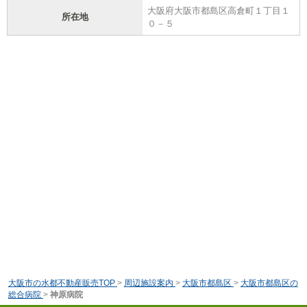
大阪府大阪市都島区高倉町１丁目１
所在地
０－５
大阪市の水都不動産販売TOP
>
周辺施設案内
>
大阪市都島区
>
大阪市都島区の
総合病院
>
神原病院