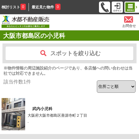
0
0
検討リスト
最近見た物件
お問合せ
大阪市都島区の小児科
スポットを絞り込む
※物件情報の周辺施設紹介のページであり、各店舗への問い合わせは当
社では対応できません。
該当件数
1
件
武内小児科
大阪府大阪市都島区善源寺町２丁目
-