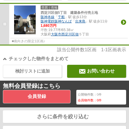
売買｜売地
西淀川区佃5丁目 建築条件付売土地
阪神本線
「
千船
」駅 徒歩13分
阪神電鉄阪神なんば
「
出来島
」駅 徒歩11分
1,680万円
坪数:
19.77坪/65.38㎡
大阪府
大阪市西淀川区
佃
５丁目
■南向きの限定1区画♪
該当公開件数
1
区画
1-1
区画表示
チェックした物件をまとめて
検討リストに追加
お問い合わせ
無料会員登録はこちら
公開物件数：
0
件
会員登録
会員物件数：
0
件
さらに条件を絞り込む