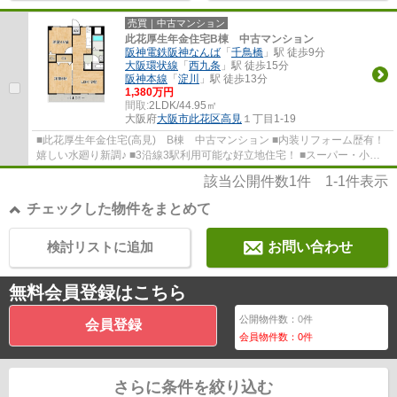
売買｜中古マンション
此花厚生年金住宅B棟 中古マンション
阪神電鉄阪神なんば
「
千鳥橋
」駅 徒歩9分
大阪環状線
「
西九条
」駅 徒歩15分
阪神本線
「
淀川
」駅 徒歩13分
1,380万円
間取:
2LDK/44.95㎡
大阪府
大阪市此花区
高見
１丁目1-19
■此花厚生年金住宅(高見) B棟 中古マンション ■内装リフォーム歴有！
嬉しい水廻り新調♪ ■3沿線3駅利用可能な好立地住宅！ ■スーパー・小学
校などが徒歩10分園内で生活至便！ ぜひ一...
該当公開件数
1
件
1-1
件表示
チェックした物件をまとめて
検討リストに追加
お問い合わせ
無料会員登録はこちら
公開物件数：
0
件
会員登録
会員物件数：
0
件
さらに条件を絞り込む