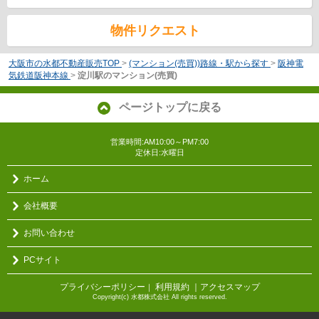
物件リクエスト
大阪市の水都不動産販売TOP
>
(マンション(売買))路線・駅から探す
>
阪神電
気鉄道阪神本線
>
淀川駅のマンション(売買)
ページトップに戻る
営業時間:AM10:00～PM7:00
定休日:水曜日
ホーム
会社概要
お問い合わせ
PCサイト
プライバシーポリシー
利用規約
｜アクセスマップ
｜
Copyright(c) 水都株式会社 All rights reserved.