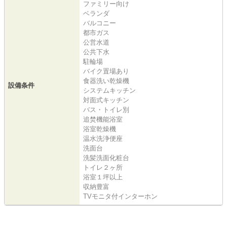
ファミリー向け
ベランダ
バルコニー
都市ガス
公営水道
公共下水
駐輪場
バイク置場あり
食器洗い乾燥機
設備条件
システムキッチン
対面式キッチン
バス・トイレ別
追焚機能浴室
浴室乾燥機
温水洗浄便座
洗面台
洗髪洗面化粧台
トイレ２ヶ所
浴室１坪以上
収納豊富
TVモニタ付インターホン