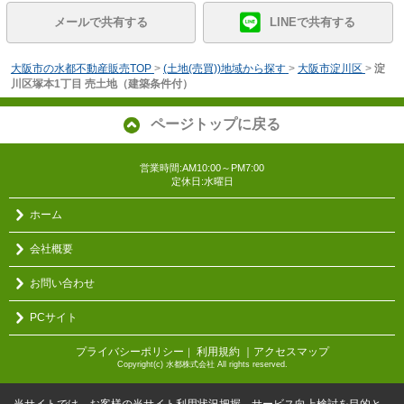
メールで共有する
LINEで共有する
大阪市の水都不動産販売TOP
>
(土地(売買))地域から探す
>
大阪市淀川区
>
淀
川区塚本1丁目 売土地（建築条件付）
ページトップに戻る
営業時間:AM10:00～PM7:00
定休日:水曜日
ホーム
会社概要
お問い合わせ
PCサイト
プライバシーポリシー
利用規約
｜アクセスマップ
｜
Copyright(c) 水都株式会社 All rights reserved.