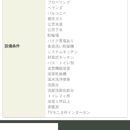
フローリング
ベランダ
バルコニー
都市ガス
公営水道
公共下水
駐輪場
バイク置場あり
設備条件
食器洗い乾燥機
システムキッチン
対面式キッチン
バス・トイレ別
追焚機能浴室
浴室乾燥機
温水洗浄便座
洗面台
洗髪洗面化粧台
トイレ２ヶ所
浴室１坪以上
床暖房
TVモニタ付インターホン