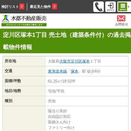
0
0
検討リスト
最近見た物件
お問合せ
淀川区塚本1丁目 売土地（建築条件付）の過去掲
載物件情報
所在地
大阪府
大阪市淀川区
塚本
１丁目
交通
東海道本線
「
塚本
」駅 徒歩6分
面積/坪数
61.25㎡/18.52坪
地目/地勢
宅地/平坦
種別
売地
陽当り良好
自由設計対応
新婚さん向け
ファミリー向け