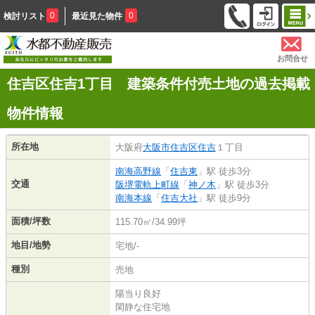
0
0
検討リスト
最近見た物件
お問合せ
住吉区住吉1丁目 建築条件付売土地の過去掲載
物件情報
所在地
大阪府
大阪市住吉区
住吉
１丁目
南海高野線
「
住吉東
」駅 徒歩3分
交通
阪堺電軌上町線
「
神ノ木
」駅 徒歩3分
南海本線
「
住吉大社
」駅 徒歩9分
面積/坪数
115.70㎡/34.99坪
地目/地勢
宅地/-
種別
売地
陽当り良好
閑静な住宅地