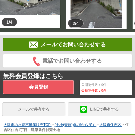
1/4
2/4
メールでお問い合わせする
電話でお問い合わせする
無料会員登録はこちら
公開物件数：
0
件
会員登録
会員物件数：
0
件
メールで共有する
LINEで共有する
大阪市の水都不動産販売TOP
>
(土地(売買))地域から探す
>
大阪市住吉区
>
住
吉区住吉1丁目 建築条件付売土地