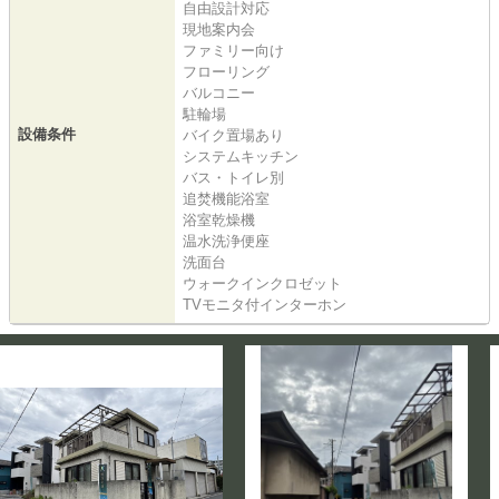
自由設計対応
現地案内会
ファミリー向け
フローリング
バルコニー
駐輪場
設備条件
バイク置場あり
システムキッチン
バス・トイレ別
追焚機能浴室
浴室乾燥機
温水洗浄便座
洗面台
ウォークインクロゼット
TVモニタ付インターホン