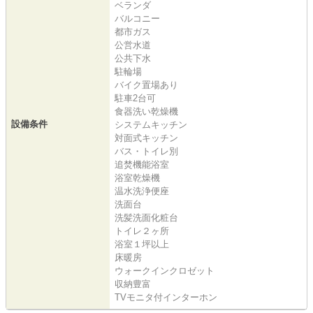
ベランダ
バルコニー
都市ガス
公営水道
公共下水
駐輪場
バイク置場あり
駐車2台可
食器洗い乾燥機
設備条件
システムキッチン
対面式キッチン
バス・トイレ別
追焚機能浴室
浴室乾燥機
温水洗浄便座
洗面台
洗髪洗面化粧台
トイレ２ヶ所
浴室１坪以上
床暖房
ウォークインクロゼット
収納豊富
TVモニタ付インターホン