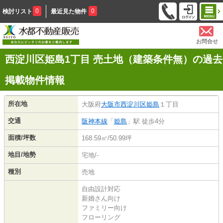
0
0
検討リスト
最近見た物件
お問合せ
西淀川区姫島1丁目 売土地（建築条件無）の過去
掲載物件情報
所在地
大阪府
大阪市西淀川区
姫島
１丁目
交通
阪神本線
「
姫島
」駅 徒歩4分
面積/坪数
168.59㎡/50.99坪
地目/地勢
宅地/-
種別
売地
自由設計対応
新婚さん向け
ファミリー向け
フローリング