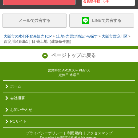
会員物件数：
0
件
メールで共有する
LINEで共有する
大阪市の水都不動産販売TOP
>
(土地(売買))地域から探す
>
大阪市西淀川区
>
西淀川区姫島1丁目 売土地（建築条件無）
ページトップに戻る
営業時間:AM10:00～PM7:00
定休日:水曜日
ホーム
会社概要
お問い合わせ
PCサイト
プライバシーポリシー
利用規約
｜アクセスマップ
｜
Copyright(c) 水都株式会社 All rights reserved.