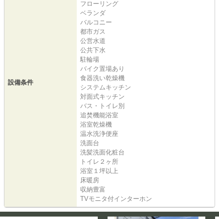
フローリング
ベランダ
バルコニー
都市ガス
公営水道
公共下水
駐輪場
バイク置場あり
食器洗い乾燥機
設備条件
システムキッチン
対面式キッチン
バス・トイレ別
追焚機能浴室
浴室乾燥機
温水洗浄便座
洗面台
洗髪洗面化粧台
トイレ２ヶ所
浴室１坪以上
床暖房
収納豊富
TVモニタ付インターホン