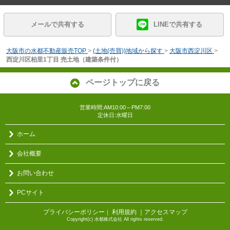
メールで共有する
LINEで共有する
大阪市の水都不動産販売TOP
>
(土地(売買))地域から探す
>
大阪市西淀川区
>
西淀川区柏里1丁目 売土地（建築条件付）
ページトップに戻る
営業時間:AM10:00～PM7:00
定休日:水曜日
ホーム
会社概要
お問い合わせ
PCサイト
プライバシーポリシー
利用規約
｜アクセスマップ
｜
Copyright(c) 水都株式会社 All rights reserved.