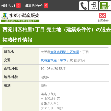
0
0
検討リスト
最近見た物件
お問合せ
西淀川区柏里1丁目 売土地（建築条件付）の過去
掲載物件情報
所在地
大阪府
大阪市西淀川区
柏里
１丁目
交通
東海道本線
「
塚本
」駅 徒歩3分
面積/坪数
101.05㎡/30.56坪
地目/地勢
宅地/-
種別
売地
陽当り良好
自由設計対応
新婚さん向け
ファミリー向け