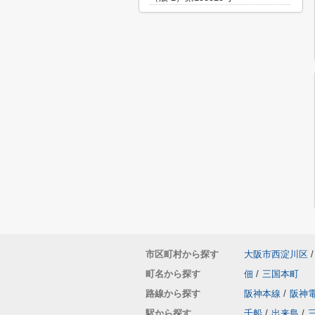
市区町村から探す
大阪市西淀川区
/
町名から探す
佃
/
三国本町
路線から探す
阪神本線
/
阪神
駅から探す
千船
/
出来島
/