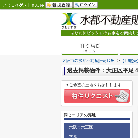
ようこそ
ゲスト
さん
大阪市の水都不動産販売TOP
>
(土地(
過去掲載物件：大正区平尾
▼ご希望の土地をお探しします
同じエリアの売地
大阪市大正区
平尾