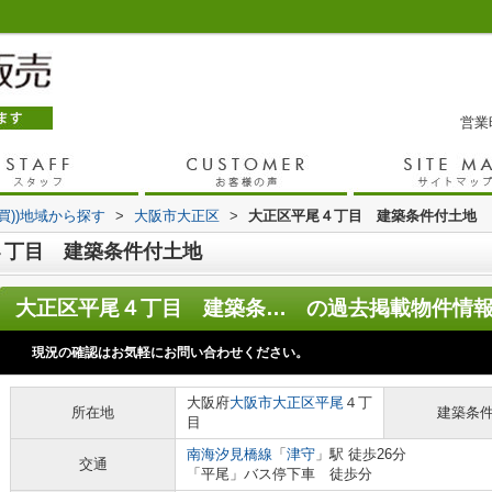
営業時
売買))地域から探す
>
大阪市大正区
>
大正区平尾４丁目 建築条件付土地
４丁目 建築条件付土地
大正区平尾４丁目 建築条件付土地
の過去掲載物件情
現況の確認はお気軽にお問い合わせください。
大阪府
大阪市大正区
平尾
４丁
所在地
建築条
目
南海汐見橋線
「
津守
」駅 徒歩26分
交通
「平尾」バス停下車 徒歩分