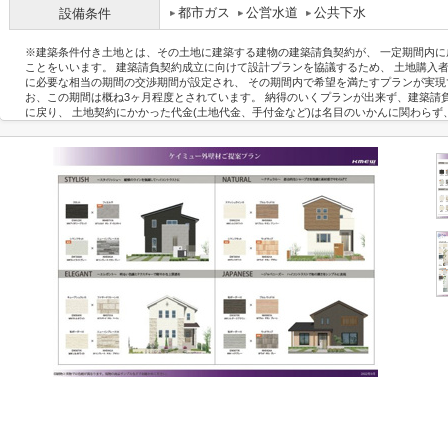
都市ガス
公営水道
公共下水
設備条件
※建築条件付き土地とは、その土地に建築する建物の建築請負契約が、 一定期間内
ことをいいます。 建築請負契約成立に向けて設計プランを協議するため、 土地購入
に必要な相当の期間の交渉期間が設定され、 その期間内で希望を満たすプランが実現
お、この期間は概ね3ヶ月程度とされています。 納得のいくプランが出来ず、建築請
に戻り、 土地契約にかかった代金(土地代金、手付金など)は名目のいかんに関わらず