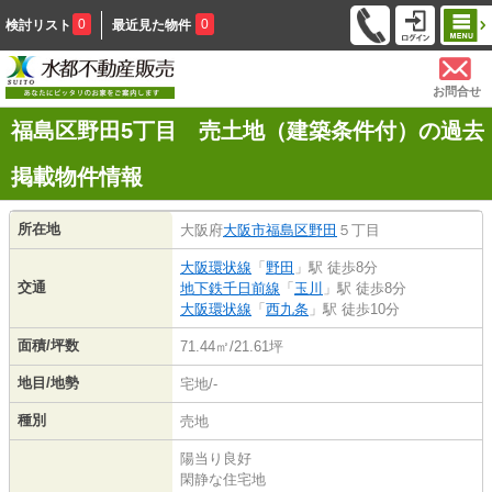
0
0
検討リスト
最近見た物件
お問合せ
福島区野田5丁目 売土地（建築条件付）の過去
掲載物件情報
所在地
大阪府
大阪市福島区
野田
５丁目
大阪環状線
「
野田
」駅 徒歩8分
交通
地下鉄千日前線
「
玉川
」駅 徒歩8分
大阪環状線
「
西九条
」駅 徒歩10分
面積/坪数
71.44㎡/21.61坪
地目/地勢
宅地/-
種別
売地
陽当り良好
閑静な住宅地