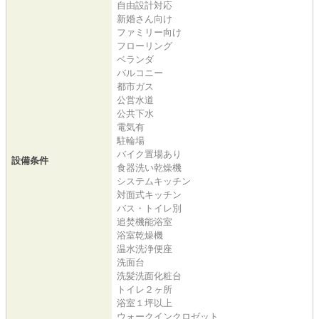
自由設計対応
新婚さん向け
ファミリー向け
フローリング
ベランダ
バルコニー
都市ガス
公営水道
公共下水
電気有
駐輪場
バイク置場あり
設備条件
食器洗い乾燥機
システムキッチン
対面式キッチン
バス・トイレ別
追焚機能浴室
浴室乾燥機
温水洗浄便座
洗面台
洗髪洗面化粧台
トイレ２ヶ所
浴室１坪以上
ウォークインクロゼット