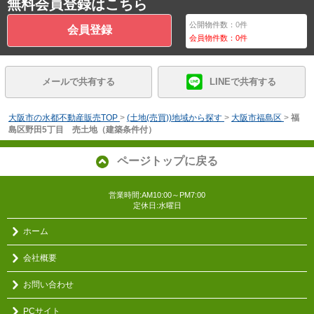
無料会員登録はこちら
公開物件数：
0
件
会員登録
会員物件数：
0
件
メールで共有する
LINEで共有する
大阪市の水都不動産販売TOP
>
(土地(売買))地域から探す
>
大阪市福島区
>
福
島区野田5丁目 売土地（建築条件付）
ページトップに戻る
営業時間:AM10:00～PM7:00
定休日:水曜日
ホーム
会社概要
お問い合わせ
PCサイト