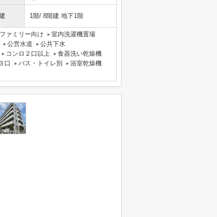
建
1階/ 8階建 地下1階
ファミリー向け
室内洗濯機置場
公営水道
公共下水
コンロ２口以上
食器洗い乾燥機
３口
バス・トイレ別
浴室乾燥機