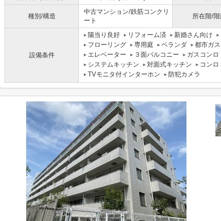
中古マンション/鉄筋コンクリ
種別/構造
所在階/階
ート
陽当り良好
リフォーム済
新婚さん向け
フローリング
専用庭
ベランダ
都市ガス
エレベーター
３面バルコニー
ガスコンロ
設備条件
システムキッチン
対面式キッチン
コンロ
TVモニタ付インターホン
防犯カメラ