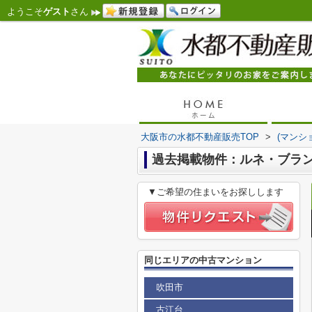
ようこそ
ゲスト
さん
大阪市の水都不動産販売TOP
>
(マンシ
過去掲載物件：ルネ・ブラ
▼ご希望の住まいをお探しします
同じエリアの中古マンション
吹田市
古江台