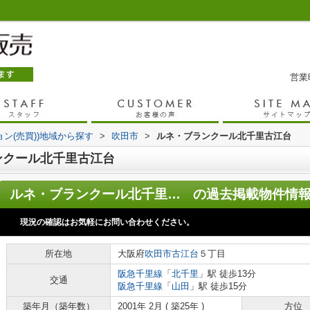
営業時
ョン(売買))地域から探す
>
吹田市
>
ルネ・ブランクール北千里古江台
ンクール北千里古江台
ルネ・ブランクール北千里古江台
の過去掲載物件情
現況の確認はお気軽にお問い合わせください。
所在地
大阪府
吹田市
古江台
５丁目
阪急千里線
「
北千里
」駅 徒歩13分
交通
阪急千里線
「
山田
」駅 徒歩15分
築年月（築年数）
2001年 2月 ( 築25年 )
方位