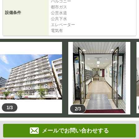
バルコニー
都市ガス
設備条件
公営水道
公共下水
エレベーター
電気有
1/3
2/3
メールでお問い合わせする