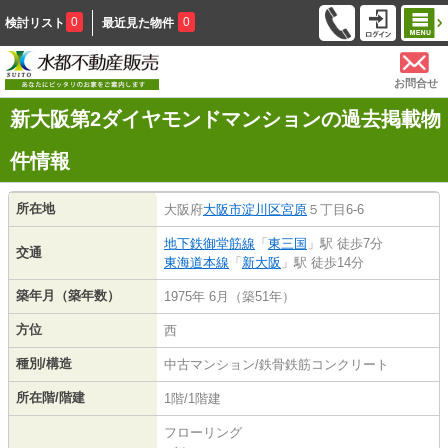
0
0
検討リスト
最近見た物件
お問合せ
新大阪第2ダイヤモンドマンションの過去掲載物
件情報
所在地
大阪府
大阪市淀川区
宮原
５丁目6-6
地下鉄御堂筋線
「
東三国
」駅 徒歩7分
交通
東海道本線
「
新大阪
」駅 徒歩14分
築年月（築年数）
1975年 6月（築51年）
方位
西
種別/構造
中古マンション/鉄骨鉄筋コンクリート
所在階/階建
1階/1階建
フローリング