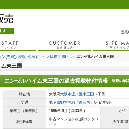
営業時
ョン(売買))地域から探す
>
大阪市淀川区
>
エンゼルハイム東三国
イム東三国
エンゼルハイム東三国
の過去掲載物件情報
現況の確
所在地
大阪府
大阪市淀川区
東三国
６丁目
交通
地下鉄御堂筋線
「
東三国
」駅 徒歩9分
築年月（築年数）
1995年 9月 ( 築30年 )
方位
中古マンション/鉄筋コンクリ
種別/構造
所在階/階
ート