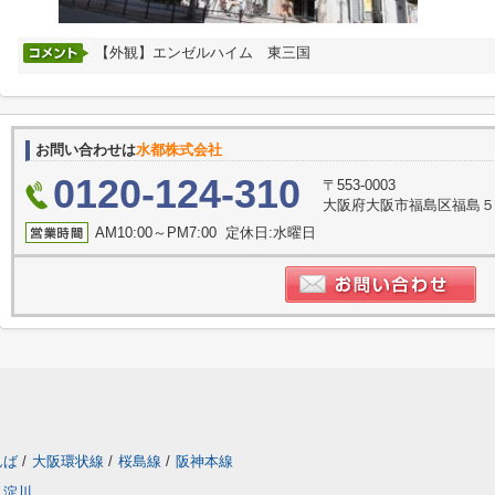
【外観】エンゼルハイム 東三国
お問い合わせは
水都株式会社
0120-124-310
〒553-0003
大阪府大阪市福島区福島５
AM10:00～PM7:00 定休日:水曜日
んば
/
大阪環状線
/
桜島線
/
阪神本線
淀川