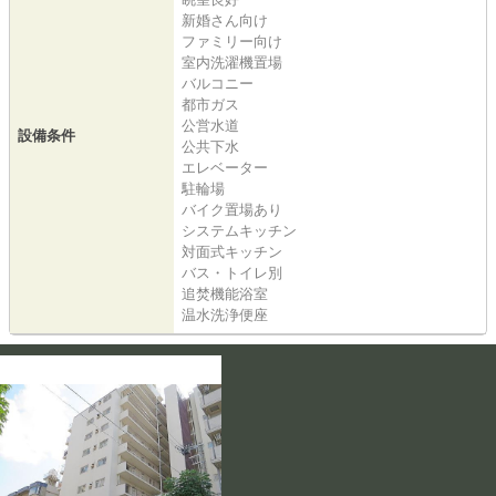
新婚さん向け
ファミリー向け
室内洗濯機置場
バルコニー
都市ガス
公営水道
設備条件
公共下水
エレベーター
駐輪場
バイク置場あり
システムキッチン
対面式キッチン
バス・トイレ別
追焚機能浴室
温水洗浄便座