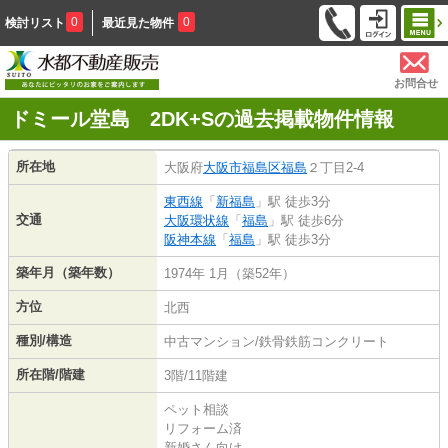
0
0
検討リスト
最近見た物件
お問合せ
ドミール堂島 2DK+Sの過去掲載物件情報
所在地
大阪府
大阪市福島区
福島
２丁目2-4
東西線
「
新福島
」駅 徒歩3分
交通
大阪環状線
「
福島
」駅 徒歩6分
阪神本線
「
福島
」駅 徒歩3分
築年月（築年数）
1974年 1月（築52年）
方位
北西
種別/構造
中古マンション/鉄骨鉄筋コンクリート
所在階/階建
3階/11階建
ペット相談
リフォーム済
新婚さん向け