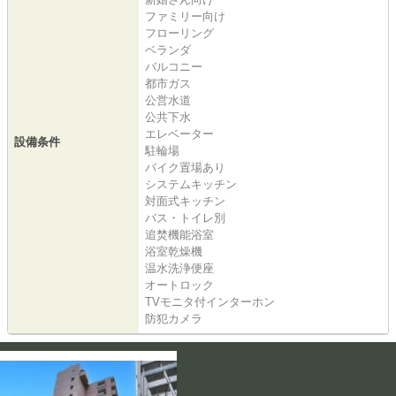
ファミリー向け
フローリング
ベランダ
バルコニー
都市ガス
公営水道
公共下水
エレベーター
設備条件
駐輪場
バイク置場あり
システムキッチン
対面式キッチン
バス・トイレ別
追焚機能浴室
浴室乾燥機
温水洗浄便座
オートロック
TVモニタ付インターホン
防犯カメラ