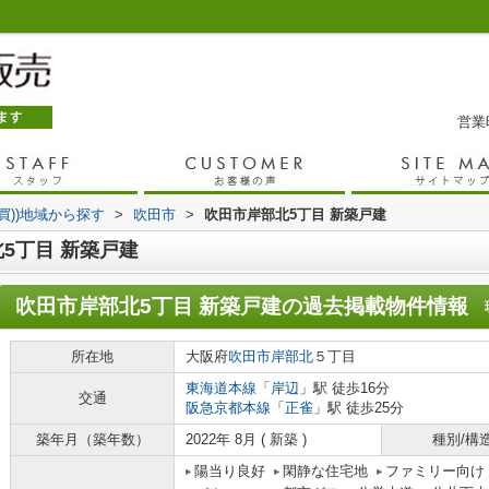
営業時
売買))地域から探す
>
吹田市
>
吹田市岸部北5丁目 新築戸建
5丁目 新築戸建
吹田市岸部北5丁目 新築戸建
の過去掲載物件情報
所在地
大阪府
吹田市
岸部北
５丁目
東海道本線
「
岸辺
」駅 徒歩16分
交通
阪急京都本線
「
正雀
」駅 徒歩25分
築年月（築年数）
2022年 8月 ( 新築 )
種別/構
陽当り良好
閑静な住宅地
ファミリー向け