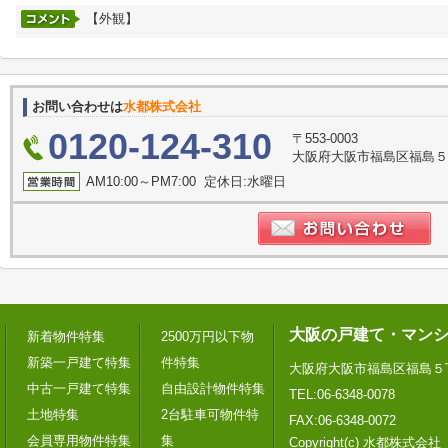
【外観】
お問い合わせは
水都株式会社
0120-124-310
〒553-0003
大阪府大阪市福島区福島５
AM10:00～PM7:00 定休日:水曜日
大阪の戸建て・マン
新着物件特集
2500万円以下物
新築一戸建て特集
件特集
大阪府大阪市福島区福島５
中古一戸建て特集
自由設計物件特集
TEL:06-6348-0078
土地特集
2台駐車可物件特
FAX:06-6348-0072
会員専用物件特集
集
Copyright(c) 水都株式会社