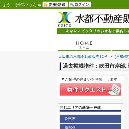
ようこそ
ゲスト
さん
大阪市の水都不動産販売TOP
>
(戸建(
過去掲載物件：吹田市岸部北
▼ご希望の住まいをお探しします
同じエリアの新築一戸建
吹田市
岸部北