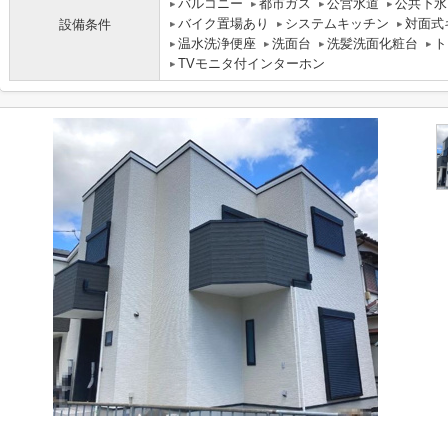
バルコニー
都市ガス
公営水道
公共下水
バイク置場あり
システムキッチン
対面式
設備条件
温水洗浄便座
洗面台
洗髪洗面化粧台
ト
TVモニタ付インターホン