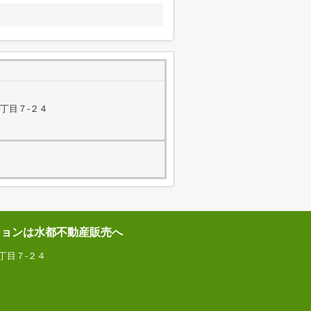
丁目７-２４
ションは水都不動産販売へ
丁目７-２４