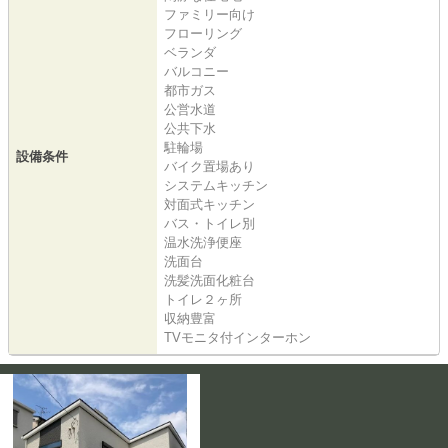
ファミリー向け
フローリング
ベランダ
バルコニー
都市ガス
公営水道
公共下水
駐輪場
設備条件
バイク置場あり
システムキッチン
対面式キッチン
バス・トイレ別
温水洗浄便座
洗面台
洗髪洗面化粧台
トイレ２ヶ所
収納豊富
TVモニタ付インターホン