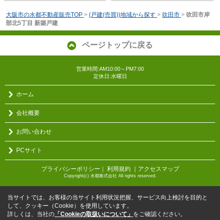
大阪市の水都不動産販売TOP
>
(戸建(売買))地域から探す
>
吹田市
>
吹田市岸
部北5丁目 新築戸建
ページトップに戻る
営業時間:AM10:00～PM7:00
定休日:水曜日
ホーム
会社概要
お問い合わせ
PCサイト
プライバシーポリシー
利用規約
｜アクセスマップ
｜
Copyright(c) 水都株式会社 All rights reserved.
当サイトでは、お客様の当サイト利用状況把握、サービス向上検討を目的と
して、クッキー（Cookie）を使用しています。
詳しくは、当社の
「Cookieの取扱いについて」
をご確認ください。