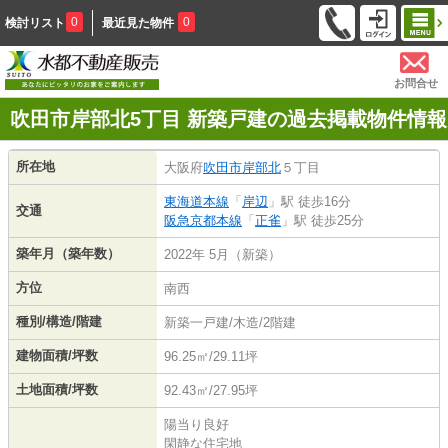
0
0
検討リスト
最近見た物件
お問合せ
吹田市岸部北5丁目 新築戸建の過去掲載物件情報
所在地
大阪府
吹田市
岸部北
５丁目
東海道本線
「
岸辺
」駅 徒歩16分
交通
阪急京都本線
「
正雀
」駅 徒歩25分
築年月（築年数）
2022年 5月（新築）
方位
南西
種別/構造/階建
新築一戸建/木造/2階建
建物面積/坪数
96.25㎡/29.11坪
土地面積/坪数
92.43㎡/27.95坪
陽当り良好
閑静な住宅地