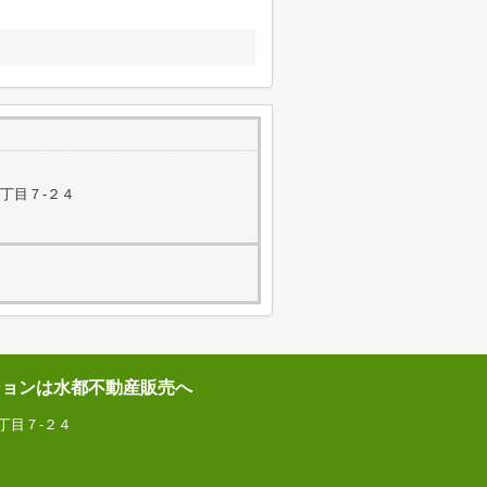
丁目７-２４
ションは水都不動産販売へ
丁目７-２４