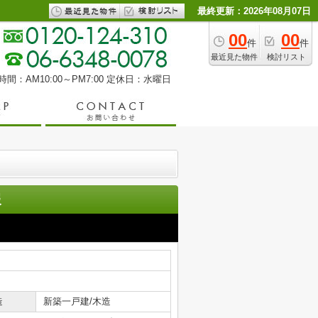
最終更新：2026年08月07日
00
00
件
件
最近見た物件
検討リスト
間：AM10:00～PM7:00
定休日：水曜日
報
造
新築一戸建/木造