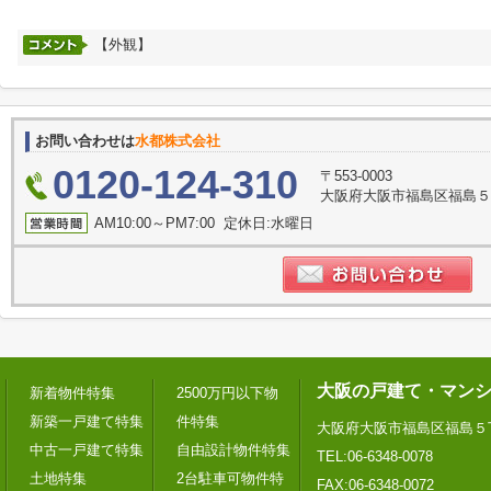
【外観】
お問い合わせは
水都株式会社
0120-124-310
〒553-0003
大阪府大阪市福島区福島５
AM10:00～PM7:00 定休日:水曜日
大阪の戸建て・マン
新着物件特集
2500万円以下物
新築一戸建て特集
件特集
大阪府大阪市福島区福島５
中古一戸建て特集
自由設計物件特集
TEL:06-6348-0078
土地特集
2台駐車可物件特
FAX:06-6348-0072