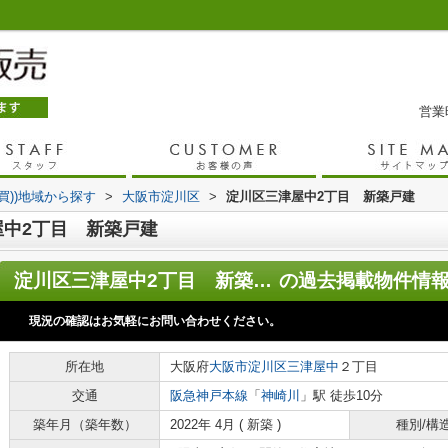
営業時
売買))地域から探す
>
大阪市淀川区
>
淀川区三津屋中2丁目 新築戸建
中2丁目 新築戸建
淀川区三津屋中2丁目 新築戸建
の過去掲載物件情
現況の確認はお気軽にお問い合わせください。
所在地
大阪府
大阪市淀川区
三津屋中
２丁目
交通
阪急神戸本線
「
神崎川
」駅 徒歩10分
築年月（築年数）
2022年 4月 ( 新築 )
種別/構