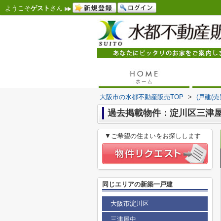
ようこそ
ゲスト
さん
大阪市の水都不動産販売TOP
>
(戸建(
過去掲載物件：淀川区三津屋
▼ご希望の住まいをお探しします
同じエリアの新築一戸建
大阪市淀川区
三津屋中