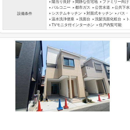
陽当り良好
閑静な住宅地
ファミリー向け
バルコニー
都市ガス
公営水道
公共下水
システムキッチン
対面式キッチン
バス・
設備条件
温水洗浄便座
洗面台
洗髪洗面化粧台
ト
TVモニタ付インターホン
住戸内覧可能