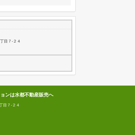
丁目７-２４
ションは水都不動産販売へ
丁目７-２４