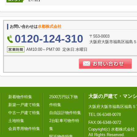
お問い合わせは
水都株式会社
0120-124-310
〒553-0003
大阪府大阪市福島区福島５
AM10:00～PM7:00 定休日:水曜日
大阪の戸建て・マン
新着物件特集
2500万円以下物
新築一戸建て特集
件特集
大阪府大阪市福島区福島５
中古一戸建て特集
自由設計物件特集
TEL:06-6348-0078
土地特集
2台駐車可物件特
FAX:06-6348-0072
会員専用物件特集
集
Copyright(c) 水都株式会社
All Rights Reserved.
駅近物件特集