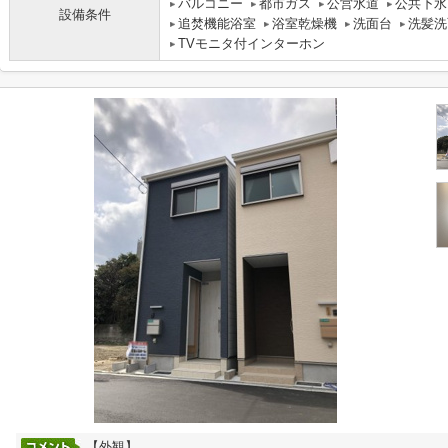
バルコニー
都市ガス
公営水道
公共下水
設備条件
追焚機能浴室
浴室乾燥機
洗面台
洗髪洗
TVモニタ付インターホン
【外観】