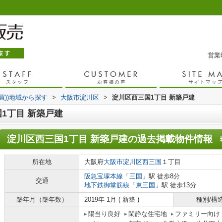
営業時
売買))地域から探す
>
大阪市淀川区
>
淀川区西三国1丁目 新築戸建
1丁目 新築戸建
淀川区西三国1丁目 新築戸建
の過去掲載物件情報
所在地
大阪府
大阪市淀川区
西三国
１丁目
阪急宝塚本線
「
三国
」駅 徒歩8分
交通
地下鉄御堂筋線
「
東三国
」駅 徒歩13分
築年月（築年数）
2019年 1月 ( 新築 )
種別/構
陽当り良好
閑静な住宅地
ファミリー向け