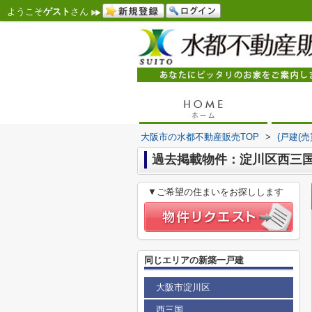
ようこそ
ゲスト
さん
大阪市の水都不動産販売TOP
>
(戸建(
過去掲載物件：淀川区西三国
▼ご希望の住まいをお探しします
同じエリアの新築一戸建
大阪市淀川区
西三国