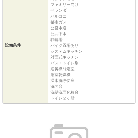
ファミリー向け
ベランダ
バルコニー
都市ガス
公営水道
公共下水
駐輪場
設備条件
バイク置場あり
システムキッチン
対面式キッチン
バス・トイレ別
追焚機能浴室
浴室乾燥機
温水洗浄便座
洗面台
洗髪洗面化粧台
トイレ２ヶ所