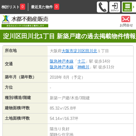
0
0
検討リスト
最近見た物件
お問合せ
淀川区田川北1丁目 新築戸建の過去掲載物件情報
所在地
大阪府
大阪市淀川区
田川北
１丁目
阪急神戸本線
「
十三
」駅 徒歩14分
交通
阪急神戸本線
「
神崎川
」駅 徒歩11分
築年月（築年数）
2018年 8月（予定）
方位
-
種別/構造/階建
新築一戸建/木造/3階建
建物面積/坪数
85.32㎡/25.8坪
土地面積/坪数
54.14㎡/16.37坪
陽当り良好
閑静な住宅地