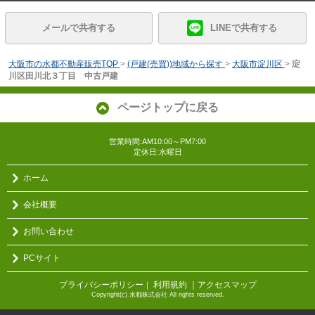
メールで共有する
LINEで共有する
大阪市の水都不動産販売TOP
>
(戸建(売買))地域から探す
>
大阪市淀川区
>
淀
川区田川北３丁目 中古戸建
ページトップに戻る
営業時間:AM10:00～PM7:00
定休日:水曜日
ホーム
会社概要
お問い合わせ
PCサイト
プライバシーポリシー
利用規約
｜アクセスマップ
｜
Copyright(c) 水都株式会社 All rights reserved.