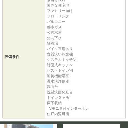
閑静な住宅地
ファミリー向け
フローリング
バルコニー
都市ガス
公営水道
公共下水
駐輪場
バイク置場あり
食器洗い乾燥機
設備条件
システムキッチン
対面式キッチン
バス・トイレ別
追焚機能浴室
温水洗浄便座
洗面台
洗髪洗面化粧台
トイレ２ヶ所
床下収納
TVモニタ付インターホン
住戸内覧可能