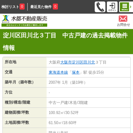
0
0
検討リスト
最近見た物件
お問合せ
淀川区田川北３丁目 中古戸建の過去掲載物件
情報
所在地
大阪府
大阪市淀川区
田川北
３丁目
交通
東海道本線
「
塚本
」駅 徒歩15分
築年月（築年数）
2007年 1月（築19年）
方位
-
種別/構造/階建
中古一戸建/木造/3階建
建物面積/坪数
100.92㎡/30.52坪
土地面積/坪数
61.50㎡/18.60坪
陽当り良好