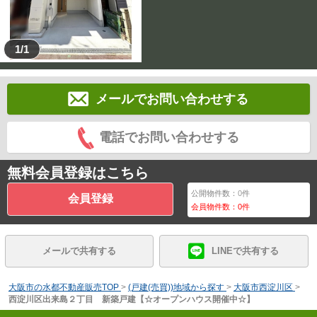
1/1
メールでお問い合わせする
電話でお問い合わせする
無料会員登録はこちら
公開物件数：
0
件
会員登録
会員物件数：
0
件
メールで共有する
LINEで共有する
大阪市の水都不動産販売TOP
>
(戸建(売買))地域から探す
>
大阪市西淀川区
>
西淀川区出来島２丁目 新築戸建【☆オープンハウス開催中☆】