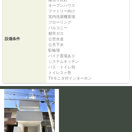
オープンハウス
ファミリー向け
室内洗濯機置場
フローリング
バルコニー
都市ガス
設備条件
公営水道
公共下水
駐輪場
バイク置場あり
システムキッチン
バス・トイレ別
トイレ２ヶ所
TVモニタ付インターホン