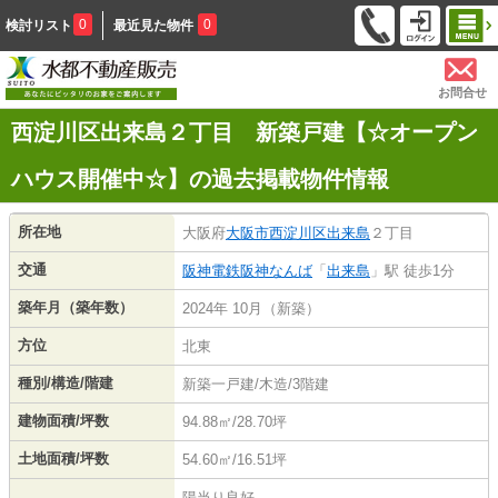
0
0
検討リスト
最近見た物件
お問合せ
西淀川区出来島２丁目 新築戸建【☆オープン
ハウス開催中☆】の過去掲載物件情報
所在地
大阪府
大阪市西淀川区
出来島
２丁目
交通
阪神電鉄阪神なんば
「
出来島
」駅 徒歩1分
築年月（築年数）
2024年 10月（新築）
方位
北東
種別/構造/階建
新築一戸建/木造/3階建
建物面積/坪数
94.88㎡/28.70坪
土地面積/坪数
54.60㎡/16.51坪
陽当り良好