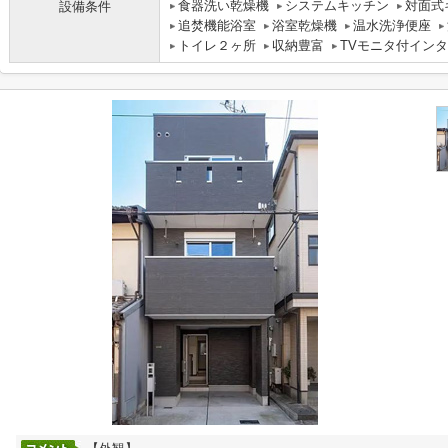
食器洗い乾燥機
システムキッチン
対面式
設備条件
追焚機能浴室
浴室乾燥機
温水洗浄便座
トイレ２ヶ所
収納豊富
TVモニタ付イン