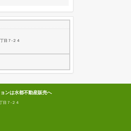
丁目７-２４
ションは水都不動産販売へ
丁目７-２４