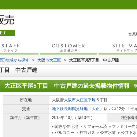
営業時
売買))地域から探す
>
大阪市大正区
>
大正区平尾5丁目 中古戸建
丁目 中古戸建
大正区平尾5丁目 中古戸建
の過去掲載物件情報
所在地
大阪府
大阪市大正区
平尾
５丁目
交通
地下鉄長堀鶴見緑地
「
大正
」駅 バス12分 「平
築年月（築年数）
2015年 10月 ( 築10年 )
種別/構
閑静な住宅地
リフォーム済
ファミリー向
バルコニー
都市ガス
公営水道
公共下水