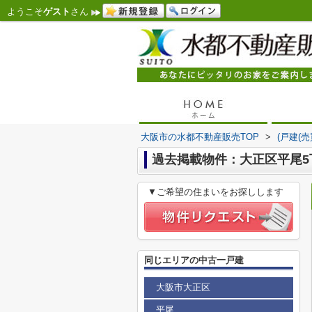
ようこそ
ゲスト
さん
大阪市の水都不動産販売TOP
>
(戸建(
過去掲載物件：大正区平尾5
▼ご希望の住まいをお探しします
同じエリアの中古一戸建
大阪市大正区
平尾