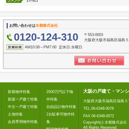
【外観】
お問い合わせは
水都株式会社
0120-124-310
〒553-0003
大阪府大阪市福島区福島５
AM10:00～PM7:00 定休日:水曜日
大阪の戸建て・マン
新着物件特集
2500万円以下物
新築一戸建て特集
件特集
大阪府大阪市福島区福島５
中古一戸建て特集
自由設計物件特集
TEL:06-6348-0078
土地特集
2台駐車可物件特
FAX:06-6348-0072
会員専用物件特集
集
Copyright(c) 水都株式会社
All Rights Reserved.