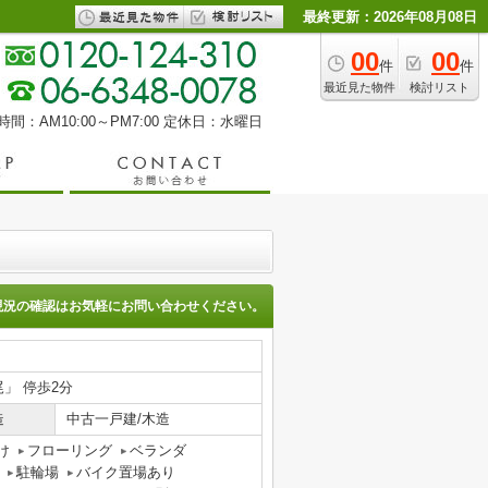
最終更新：2026年08月08日
00
00
件
件
最近見た物件
検討リスト
間：AM10:00～PM7:00
定休日：水曜日
現況の確認はお気軽にお問い合わせください。
尾」 停歩2分
造
中古一戸建/木造
け
フローリング
ベランダ
駐輪場
バイク置場あり