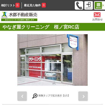
0
0
検討リスト
最近見た物件
お問合せ
やなぎ屋クリーニング 桜ノ宮RC店
前
次
画像タップで拡大表示【
1
/1】