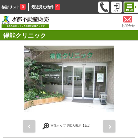
0
0
検討リスト
最近見た物件
お問合せ
得能クリニック
前
次
画像タップで拡大表示【
1
/1】