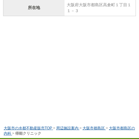
大阪府大阪市都島区高倉町１丁目１
所在地
１－３
大阪市の水都不動産販売TOP
>
周辺施設案内
>
大阪市都島区
>
大阪市都島区の
内科
>
得能クリニック