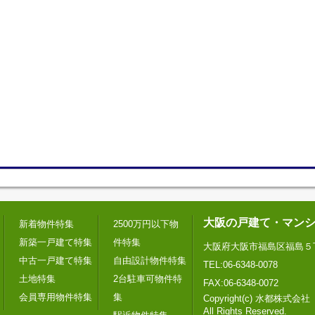
大阪の戸建て・マン
新着物件特集
2500万円以下物
新築一戸建て特集
件特集
大阪府大阪市福島区福島５
中古一戸建て特集
自由設計物件特集
TEL:06-6348-0078
土地特集
2台駐車可物件特
FAX:06-6348-0072
会員専用物件特集
集
Copyright(c) 水都株式会社
All Rights Reserved.