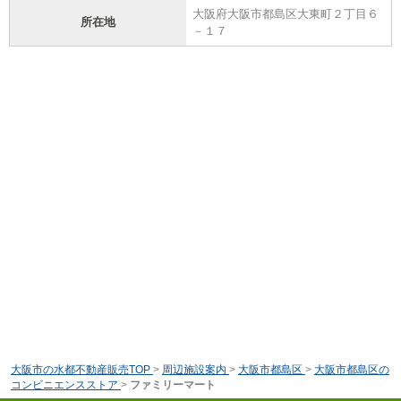
大阪府大阪市都島区大東町２丁目６
所在地
－１７
大阪市の水都不動産販売TOP
>
周辺施設案内
>
大阪市都島区
>
大阪市都島区の
コンビニエンスストア
>
ファミリーマート