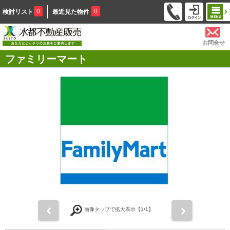
0
0
検討リスト
最近見た物件
お問合せ
ファミリーマート
前
次
画像タップで拡大表示【
1
/1】