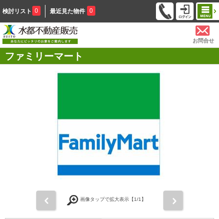
0
0
検討リスト
最近見た物件
お問合せ
ファミリーマート
前
次
画像タップで拡大表示【
1
/1】