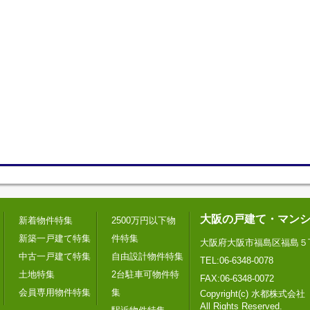
大阪の戸建て・マン
新着物件特集
2500万円以下物
新築一戸建て特集
件特集
大阪府大阪市福島区福島５
中古一戸建て特集
自由設計物件特集
TEL:06-6348-0078
土地特集
2台駐車可物件特
FAX:06-6348-0072
会員専用物件特集
集
Copyright(c) 水都株式会社
All Rights Reserved.