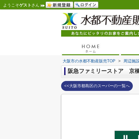
ようこそ
ゲスト
さん
大阪市の水都不動産販売TOP
>
周辺施
阪急ファミリーストア 京
<<大阪市都島区のスーパーの一覧へ