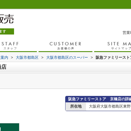
営業時
設案内
>
大阪市都島区
>
大阪市都島区のスーパー
>
阪急ファミリースト
橋店
阪急ファミリーストア 京橋店の詳
所在地
大阪府大阪市都島区東野