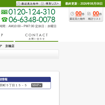
最終更新：2026年08月08日
00
00
件
件
最近見た物件
検討リスト
間：AM10:00～PM7:00
定休日：水曜日
ア 京橋店
細情報
田町５丁目１５－５
MAP
▼