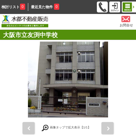
0
0
検討リスト
最近見た物件
お問合せ
大阪市立友渕中学校
前
次
画像タップで拡大表示【
1
/1】